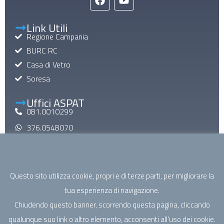
Link Utili
Regione Campania
BURC RC
Casa di Vetro
Soresa
Uffici ASPAT
081.0010299
376.0548070
aspatinforma@gmail.com
aspat@pec.it
Questo sito utilizza cookie, propri e di terze parti, per migliorare la
Mail di Macroarea
tua esperienza di navigazione.
specialistica@aspatcampania.it
Chiudendo questo banner, scorrendo questa pagina, cliccando
riabilitazione@aspatcampania.it
qualunque suo link o altro elemento, acconsenti all'uso dei cookie.