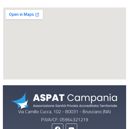
Via Camillo Cucca, 102 - 80031 - Brusciano (NA)
P.IVA/CF: 05964321219