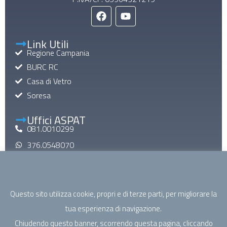
Link Utili
Regione Campania
BURC RC
Casa di Vetro
Soresa
Uffici ASPAT
081.0010299
376.0548070
aspatinforma@gmail.com
aspat@pec.it
Questo sito utilizza cookie, propri e di terze parti, per migliorare la
Mail di Macroarea
tua esperienza di navigazione.
specialistica@aspatcampania.it
Chiudendo questo banner, scorrendo questa pagina, cliccando
riabilitazione@aspatcampania.it