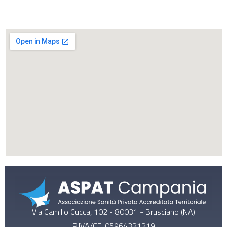
Via Camillo Cucca, 102 - 80031 - Brusciano (NA)
P.IVA/CF: 05964321219