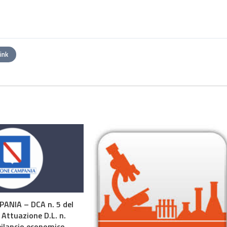
link
ANIA – DCA n. 5 del
 Attuazione D.L. n.
ilancio economico