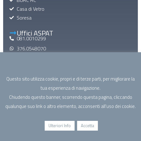
Casa di Vetro
Soresa
Uffici ASPAT
081.0010299
376.0548070
aspatinforma@gmail.com
aspat@pec.it
Questo sito utilizza cookie, propri e di terze parti, per migliorare la
Mail di Macroarea
tua esperienza di navigazione.
specialistica@aspatcampania.it
Chiudendo questo banner, scorrendo questa pagina, cliccando
riabilitazione@aspatcampania.it
qualunque suo link o altro elemento, acconsenti all'uso dei cookie.
sociosanitario@aspatcampania.it
salutementale@aspatcampania.it
Ulteriori Info
Accetta
©2026 - ASPAT Campania. Associazione Sanità Privata
Accreditata Territoriale | P.IVA/C.F. 05964321219