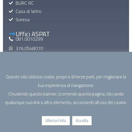
BURC RC
Casa di Vetro
Soresa
Uffici ASPAT
081.0010299
376.0548070
aspatinforma@gmail.com
aspat@pec.it
Questo sito utilizza cookie, propri e di terze parti, per migliorare la
Mail di Macroarea
tua esperienza di navigazione.
specialistica@aspatcampania.it
Chiudendo questo banner, scorrendo questa pagina, cliccando
riabilitazione@aspatcampania.it
qualunque suo link o altro elemento, acconsenti all'uso dei cookie.
sociosanitario@aspatcampania.it
salutementale@aspatcampania.it
Ulteriori Info
Accetta
©2026 - ASPAT Campania. Associazione Sanità Privata
Accreditata Territoriale | P.IVA/C.F. 05964321219