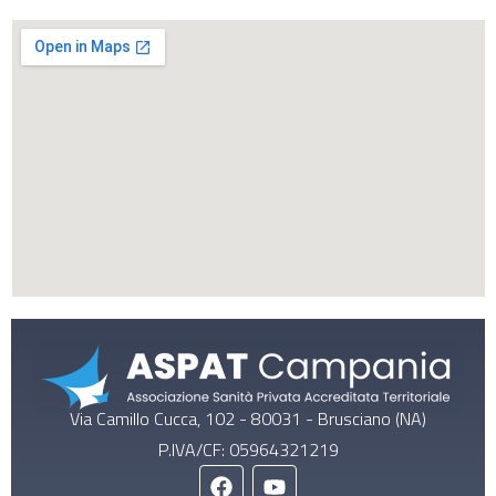
Via Camillo Cucca, 102 - 80031 - Brusciano (NA)
P.IVA/CF: 05964321219