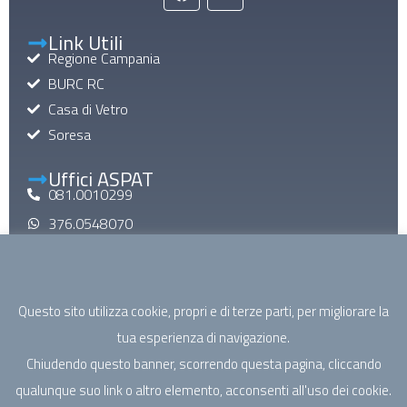
Link Utili
Regione Campania
BURC RC
Casa di Vetro
Soresa
Uffici ASPAT
081.0010299
376.0548070
aspatinforma@gmail.com
aspat@pec.it
Questo sito utilizza cookie, propri e di terze parti, per migliorare la
Mail di Macroarea
tua esperienza di navigazione.
specialistica@aspatcampania.it
Chiudendo questo banner, scorrendo questa pagina, cliccando
riabilitazione@aspatcampania.it
qualunque suo link o altro elemento, acconsenti all'uso dei cookie.
sociosanitario@aspatcampania.it