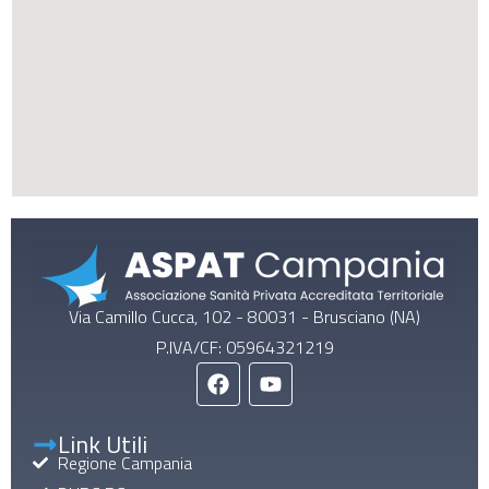
Via Camillo Cucca, 102 - 80031 - Brusciano (NA)
P.IVA/CF: 05964321219
Link Utili
Regione Campania