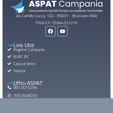
Via Camillo Cucca, 102 - 80031 - Brusciano (NA)
P.IVA/CF: 05964321219
Link Utili
Regione Campania
BURC RC
Casa di Vetro
Soresa
Uffici ASPAT
081.0010299
376.0548070
aspatinforma@gmail.com
aspat@pec.it