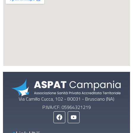
Via Camillo Cucca, 102 - 80031 - Brusciano (NA)
P.IVA/CF: 05964321219