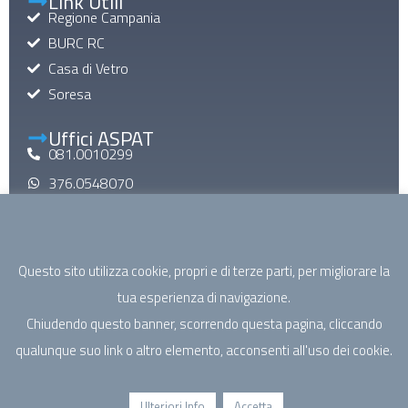
Link Utili
Regione Campania
BURC RC
Casa di Vetro
Soresa
Uffici ASPAT
081.0010299
376.0548070
aspatinforma@gmail.com
aspat@pec.it
Questo sito utilizza cookie, propri e di terze parti, per migliorare la
Mail di Macroarea
tua esperienza di navigazione.
specialistica@aspatcampania.it
Chiudendo questo banner, scorrendo questa pagina, cliccando
riabilitazione@aspatcampania.it
qualunque suo link o altro elemento, acconsenti all'uso dei cookie.
sociosanitario@aspatcampania.it
salutementale@aspatcampania.it
Ulteriori Info
Accetta