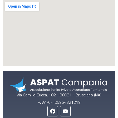
Via Camillo Cucca, 102 - 80031 - Brusciano (NA)
P.IVA/CF: 05964321219