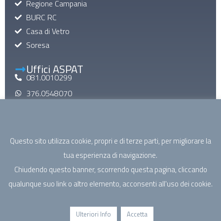
Regione Campania
BURC RC
Casa di Vetro
Soresa
Uffici ASPAT
081.0010299
376.0548070
aspatinforma@gmail.com
aspat@pec.it
Questo sito utilizza cookie, propri e di terze parti, per migliorare la
Mail di Macroarea
tua esperienza di navigazione.
specialistica@aspatcampania.it
Chiudendo questo banner, scorrendo questa pagina, cliccando
riabilitazione@aspatcampania.it
qualunque suo link o altro elemento, acconsenti all'uso dei cookie.
sociosanitario@aspatcampania.it
salutementale@aspatcampania.it
Ulteriori Info
Accetta