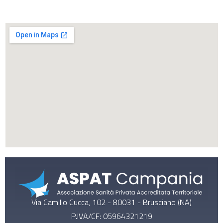
Via Camillo Cucca, 102 - 80031 - Brusciano (NA)
P.IVA/CF: 05964321219