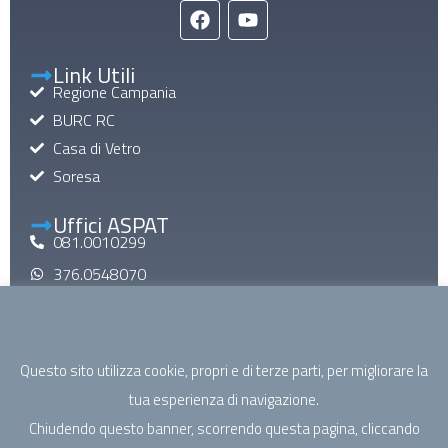
Link Utili
Regione Campania
BURC RC
Casa di Vetro
Soresa
Uffici ASPAT
081.0010299
376.0548070
aspatinforma@gmail.com
aspat@pec.it
Questo sito utilizza cookie, propri e di terze parti, per migliorare la
Mail di Macroarea
tua esperienza di navigazione.
specialistica@aspatcampania.it
Chiudendo questo banner, scorrendo questa pagina, cliccando
riabilitazione@aspatcampania.it