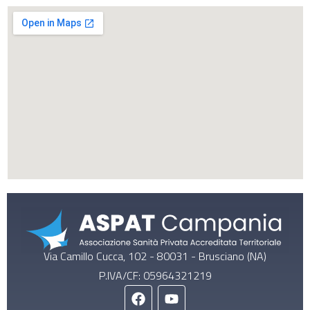
Via Camillo Cucca, 102 - 80031 - Brusciano (NA)
P.IVA/CF: 05964321219