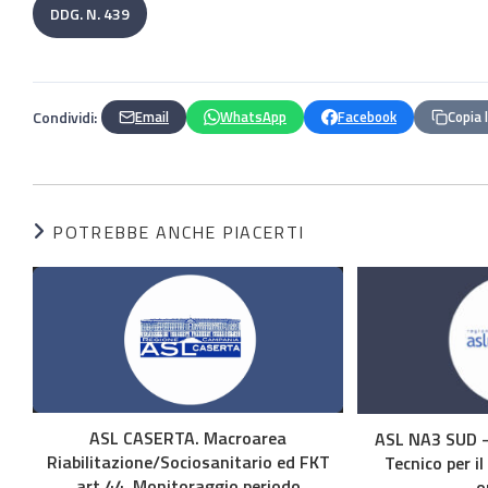
DDG. N. 439
Condividi:
Email
WhatsApp
Facebook
Copia 
POTREBBE ANCHE PIACERTI
ASL CASERTA. Macroarea
ASL NA3 SUD –
Riabilitazione/Sociosanitario ed FKT
Tecnico per il
art.44. Monitoraggio periodo
o