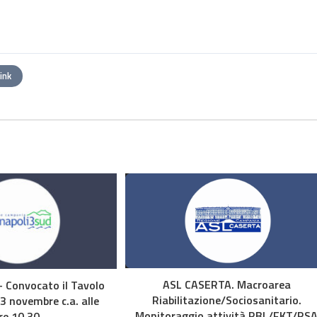
link
ASL CASERTA. Macroarea
 Convocato il Tavolo
Riabilitazione/Sociosanitario.
 3 novembre c.a. alle
Monitoraggio attività RBL/FKT/RS
re 10,30