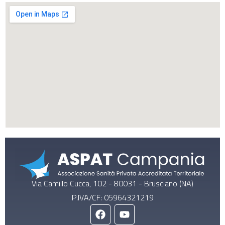
Via Camillo Cucca, 102 - 80031 - Brusciano (NA)
P.IVA/CF: 05964321219