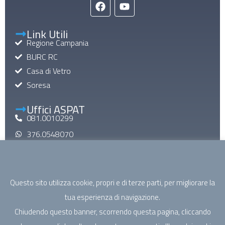
Link Utili
Regione Campania
BURC RC
Casa di Vetro
Soresa
Uffici ASPAT
081.0010299
376.0548070
aspatinforma@gmail.com
aspat@pec.it
Questo sito utilizza cookie, propri e di terze parti, per migliorare la
Mail di Macroarea
tua esperienza di navigazione.
specialistica@aspatcampania.it
Chiudendo questo banner, scorrendo questa pagina, cliccando
riabilitazione@aspatcampania.it