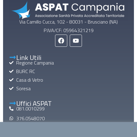
Via Camillo Cucca, 102 - 80031 - Brusciano (NA)
P.IVA/CF: 05964321219
Link Utili
Regione Campania
BURC RC
Casa di Vetro
Soresa
Uffici ASPAT
081.0010299
376.0548070
aspatinforma@gmail.com