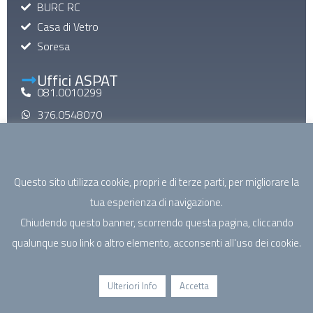
BURC RC
Casa di Vetro
Soresa
Uffici ASPAT
081.0010299
376.0548070
aspatinforma@gmail.com
aspat@pec.it
Questo sito utilizza cookie, propri e di terze parti, per migliorare la
Mail di Macroarea
tua esperienza di navigazione.
specialistica@aspatcampania.it
Chiudendo questo banner, scorrendo questa pagina, cliccando
riabilitazione@aspatcampania.it
qualunque suo link o altro elemento, acconsenti all'uso dei cookie.
sociosanitario@aspatcampania.it
salutementale@aspatcampania.it
Ulteriori Info
Accetta
©2026 - ASPAT Campania. Associazione Sanità Privata
Accreditata Territoriale | P.IVA/C.F. 05964321219