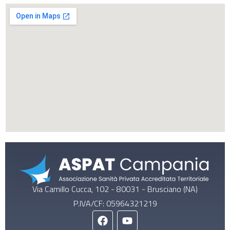
Via Camillo Cucca, 102 - 80031 - Brusciano (NA)
P.IVA/CF: 05964321219